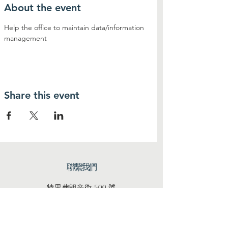
About the event
Help the office to maintain data/information 
management
Share this event
聯繫我們
特里弗朗辛街 500 號
加利福尼亞州舊金山 94158
info@mysite.com